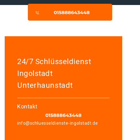
24/7 Schlüsseldienst
Ingolstadt
Unterhaunstadt
Kontakt
info@schluesseldienste-ingolstadt.de