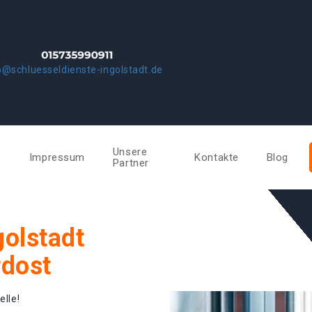
o@schluesseldienste-ingolstadt.de
Unsere
e
Impressum
Kontakte
Blog
Partner
golstadt
dost
elle!