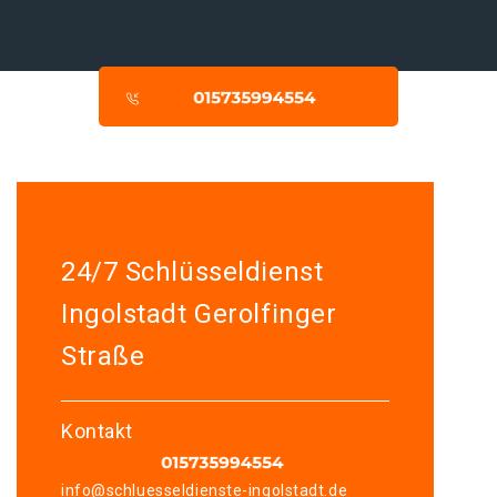
24/7 Schlüsseldienst
Ingolstadt Gerolfinger
Straße
Kontakt
info@schluesseldienste-ingolstadt.de